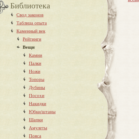
Библиотека
Свод законов
Таблица опыта
Каменный век
Рейтинги
Вещи
Камни
Палки
Ножи
Топоры
Дубины
Посохи
Накидки
Юбки/штаны
Шапки
Амулеты
Пояса