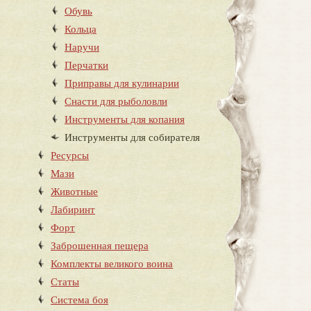
Обувь
Кольца
Наручи
Перчатки
Приправы для кулинарии
Снасти для рыболовли
Инструменты для копания
Инструменты для собирателя
Ресурсы
Мази
Животные
Лабиринт
Форт
Заброшенная пещера
Комплекты великого воина
Статы
Система боя