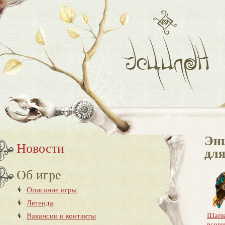
Эн
Новости
для
Об игре
Описание игры
Легенда
Шапк
Вакансии и контакты
всев