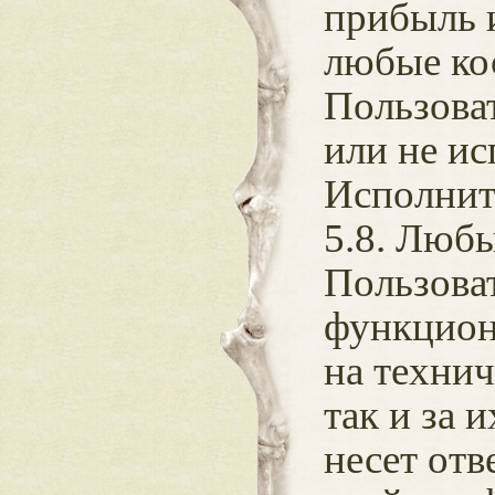
прибыль 
любые ко
Пользова
или не ис
Исполнит
5.8. Люб
Пользова
функцион
на технич
так и за 
несет отв