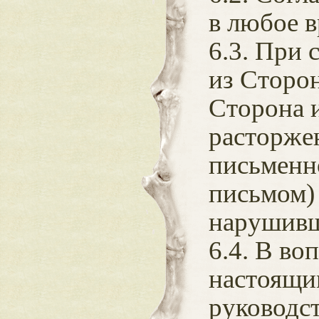
в любое 
6.3. При
из Сторо
Сторона 
расторже
письменн
письмом)
нарушивш
6.4. В во
настоящи
руководс