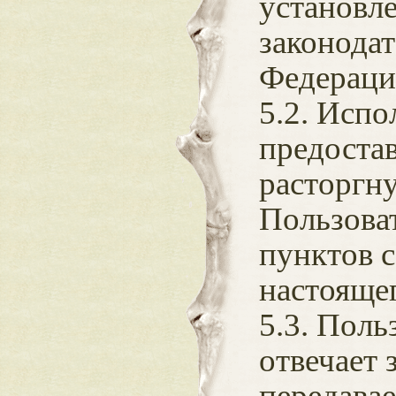
установл
законода
Федераци
5.2. Испо
предоста
расторгну
Пользова
пунктов с
настояще
5.3. Поль
отвечает
передава