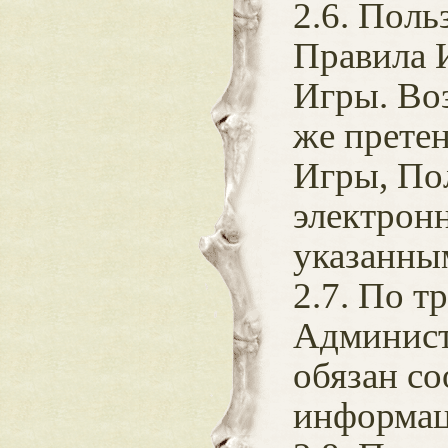
2.6. Поль
Правила 
Игры. Во
же прете
Игры, По
электронн
указанным
2.7. По 
Админист
обязан с
информа