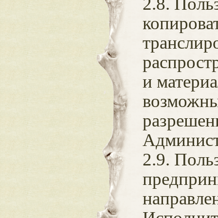
2.8. Поль
копироват
транслиро
распрост
и матери
возможны
разрешен
Админист
2.9. Поль
предприн
направле
Исполнит