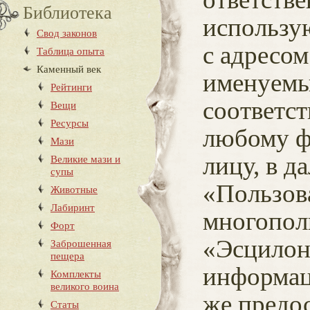
Библиотека
использу
Свод законов
с адресо
Таблица опыта
Каменный век
именуемы
Рейтинги
соответст
Вещи
Ресурсы
любому ф
Мази
лицу, в 
Великие мази и
супы
«Пользова
Животные
Лабиринт
многопол
Форт
«Эсцилон»
Заброшенная
пещера
информац
Комплекты
великого воина
же предо
Статы