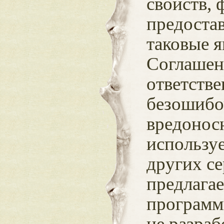
свойств, 
предоста
таковые я
Соглашен
ответстве
безошибо
вредонос
использу
других с
предлага
программ
не разра