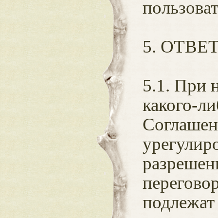
пользова
5. ОТВ
5.1. При
какого-л
Соглашен
урегулир
разрешени
перегово
подлежат