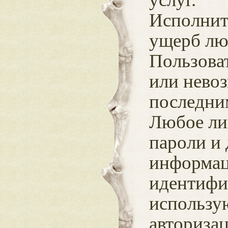
Исполните
ущерб лю
Пользоват
или нево
последни
Любое ли
пароли и
информац
идентифи
использу
авторизац