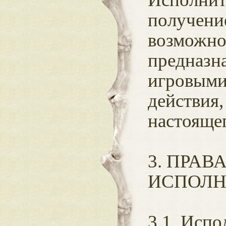
получени
возможнос
предназн
игровыми
действия,
настояще
3. ПРАВ
ИСПОЛН
3.1. Испо