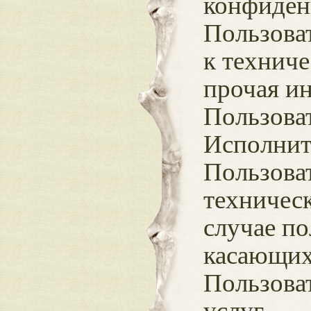
конфиден
Пользоват
к технич
прочая и
Пользоват
Исполнит
Пользоват
техническ
случае по
касающих
Пользова
услуг.