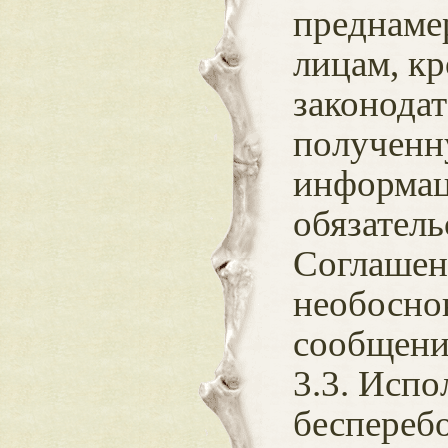
преднаме
лицам, к
законодат
полученн
информац
обязатель
Соглашени
необосно
сообщени
3.3. Испо
беспереб