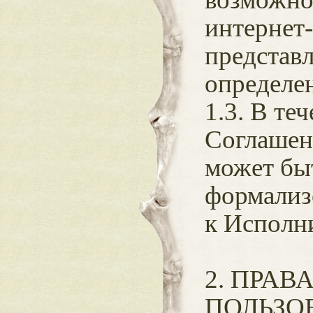
интернет
представ
определе
1.3. В те
Соглашени
может бы
формализ
к Исполн
2. ПРАВ
ПОЛЬЗО