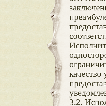
заключен
преамбуле
предоста
соответс
Исполнит
одностор
ограничи
качество 
предостав
уведомле
3.2. Испо